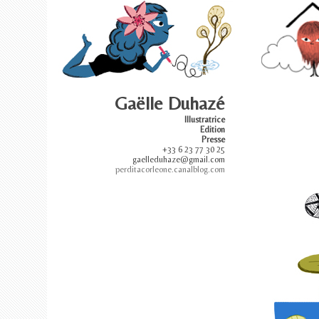
Gaëlle Duhazé
Illustratrice
Edition
Presse
+33 6 23 77 30 25
gaelleduhaze@gmail.com
perditacorleone.canalblog.com